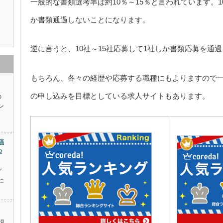
一般的な書類選考率は約10％～15％と言われています。1
か書類通過しないことになります。
逆に言うと、10社～15社応募して1社しか書類応募を通
もちろん、各々の経歴や応募する職種にもよりますので一
の申し込みを目標としている求人サイトもあります。
の
ン
稿
o
グ
に
g