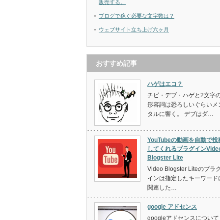
販売する。
ブログで稼ぐ必要な文字数は？
ウェブサイト立ち上げ六ヶ月
おすすめ記事
ハゲはエコ？
チビ・デブ・ハゲと2文字
形容詞は恐ろしいぐらいメ
タルに響く。 デブはダ…
YouTubeの動画を自動で投
してくれるプラグインVide
Blogster Lite
Video Blogster Liteのプラ
インは指定したキーワード
関連した…
google アドセンス
googleアドセンスについて 