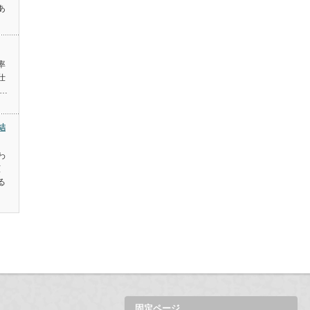
あ
率
仕
…
結
わ
広
る
固定ページ