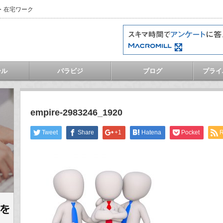
・在宅ワーク
ール
パラビジ
ブログ
プライ
empire-2983246_1920
Tweet
Share
+1
Hatena
Pocket