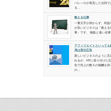
パレ―ロが発見した法則で
る…
教える仕事
一番元手が掛からず、利益
が良いビジネスは「教える
事」です。 物販と違い在庫
アフィリエイトといっても
局は宣伝広告
新しいビジネスのように言
れるが、HPに張り付けた
告で売上の数％の報酬を得
の…