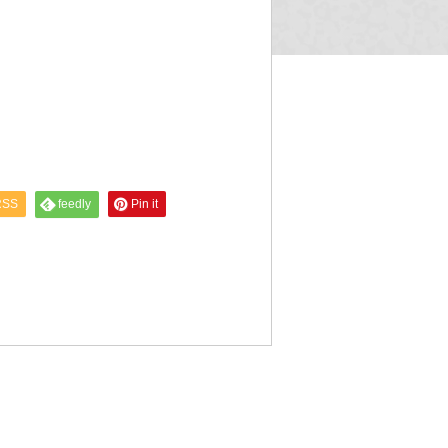
RSS
feedly
Pin it