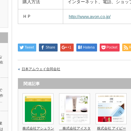
購入方法
インターネット、電話、ショッ
ＨＰ
http://www.avon.co.jp/
Tweet
Share
+1
Hatena
Pocket
な
在
日本アムウェイ合同会社
関連記事
で
作
…
業
株式会社アシュラン
株式会社アイスタ
株式会社 アイビー
は