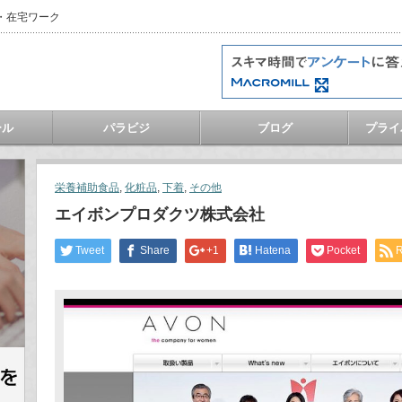
・在宅ワーク
ール
パラビジ
ブログ
プライ
栄養補助食品
,
化粧品
,
下着
,
その他
エイボンプロダクツ株式会社
Tweet
Share
+1
Hatena
Pocket