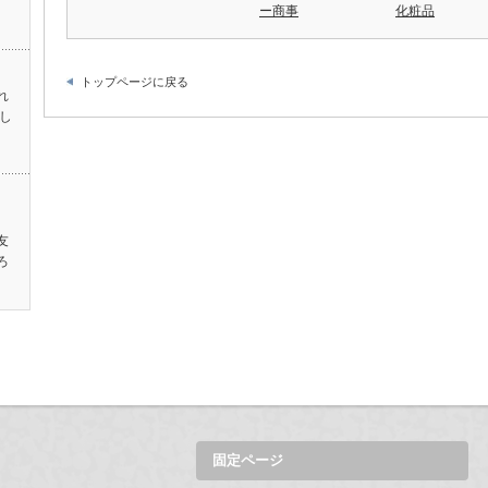
ー商事
化粧品
トップページに戻る
れ
し
、
友
ろ
固定ページ