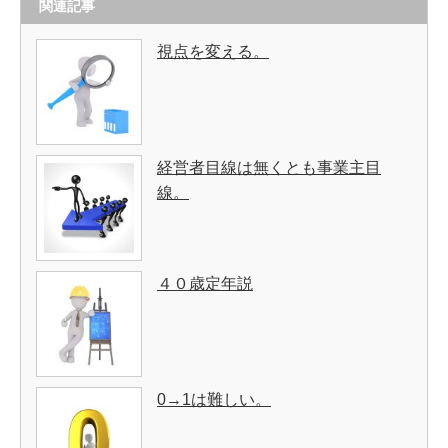
関連記事
視点を変える。
経営者目線は無くとも事業主目
線。
４０歳定年説
0→1は難しい。