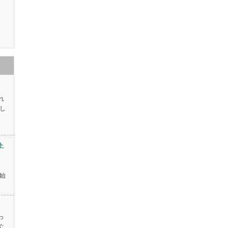
れ
し
ト
始
っ
ぐ