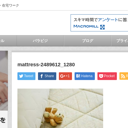
・在宅ワーク
ール
パラビジ
ブログ
プライ
mattress-2489612_1280
Tweet
Share
+1
Hatena
Pocket