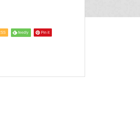
RSS
feedly
Pin it