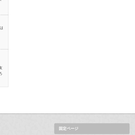
は
、
友
ろ
固定ページ