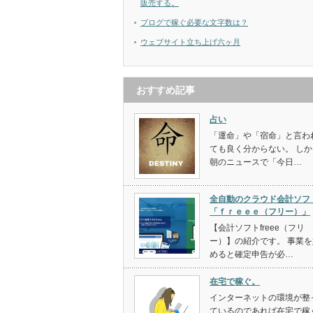
販売する。
ブログで稼ぐ必要な文字数は？
ウェブサイト立ち上げ六ヶ月
おすすめ記事
占い
「運命」や「宿命」と言わ
ても良く分からない。 しか
朝のニュースで「今日…
全自動のクラウド会計ソフ
「ｆｒｅｅｅ（フリー）」
【会計ソフトfreee（フリ
ー）】の紹介です。 事業を
めると確定申告が必…
在宅で稼ぐ。
インターネットの環境が整
ているのであれば在宅で稼