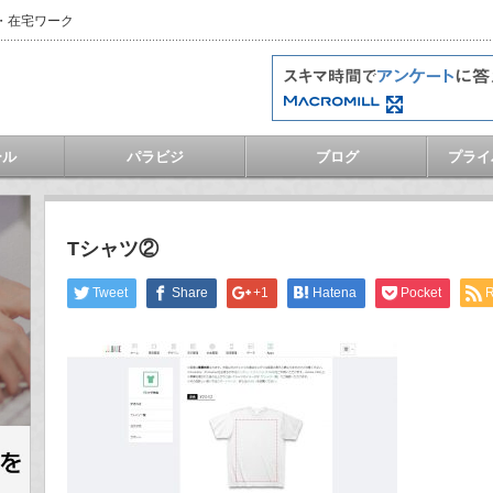
・在宅ワーク
ール
パラビジ
ブログ
プライ
Tシャツ②
Tweet
Share
+1
Hatena
Pocket