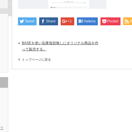
Tweet
Share
+1
Hatena
Pocket
BASEを使い在庫負担無しにオリジナル商品を作
って販売する。
トップページに戻る
って