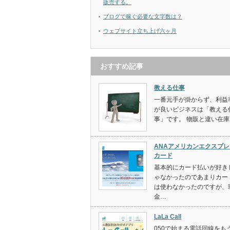
販売する。
ブログで稼ぐ必要な文字数は？
ウェブサイト立ち上げ六ヶ月
おすすめ記事
教える仕事
一番元手が掛からず、利益
が良いビジネスは「教える
事」です。 物販と違い在庫
ANAアメリカンエクスプレ
カード
基本的にカード払いが好き
ゃなかったのであまりカー
は使わなかったのですが、
金…
LaLa Call
050で始まる電話回線をも