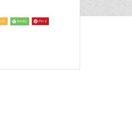
RSS
feedly
Pin it