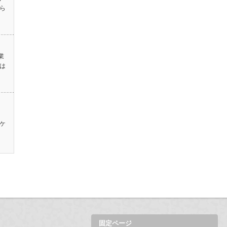
ら
業
は
ケ
固定ページ