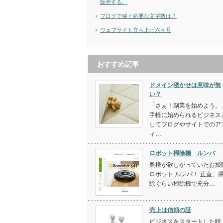
販売する。
ブログで稼ぐ必要な文字数は？
ウェブサイト立ち上げ六ヶ月
おすすめ記事
ドメイン寝かせは意味が無
い？
「さぁ！副業を始めよう。
手軽に始められるビジネス
してブログやサイトでのア
ィ…
ロボット掃除機 ルンバ
奥様が欲しがっていたお掃
ロボット ルンバ！ 正直、
除ぐらい掃除機で充分…
売上は信頼の証
ビジネスをスタートした時