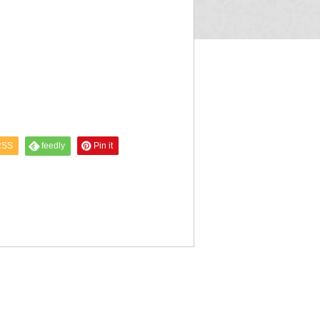
RSS
feedly
Pin it