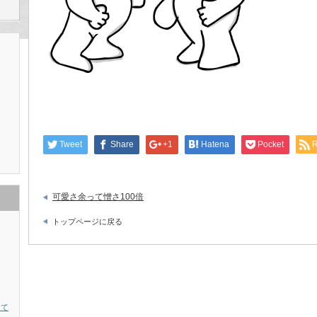
Tweet
Share
+1
Hatena
Pocket
可愛さ余って憎さ100倍
トップページに戻る
って