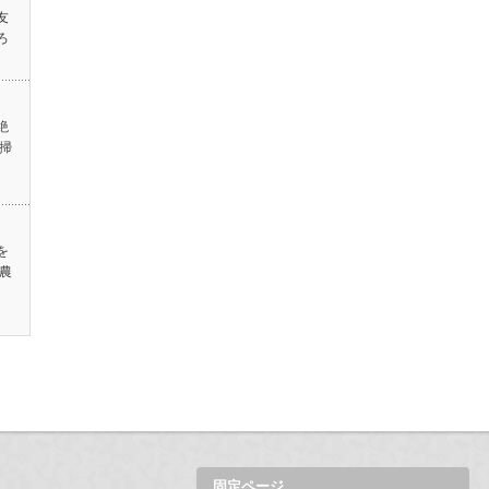
友
ろ
絶
掃
を
農
固定ページ